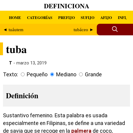
DEFINICIONA
HOME
CATEGORÍAS
PREFIJO
SUFIJO
AFIJO
INFIJO
◄ tuáutem
tubáceo ►
tuba
T
- marzo 13, 2019
Texto:
Pequeño
Mediano
Grande
Definición
Sustantivo femenino. Esta palabra es usada
especialmente en Filipinas, se define a una variedad
de savia que se recoge en la
palmera
de coco,