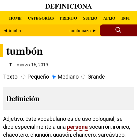
DEFINICIONA
HOME
CATEGORÍAS
PREFIJO
SUFIJO
AFIJO
INFIJO
◄ tumbo
tumbonazo ►
tumbón
T
- marzo 15, 2019
Texto:
Pequeño
Mediano
Grande
Definición
Adjetivo. Este vocabulario es de uso coloquial, se
dice especialmente a una
persona
socarrón, irónico,
chacotero, chungón, guasón, chancero, sarcástico,