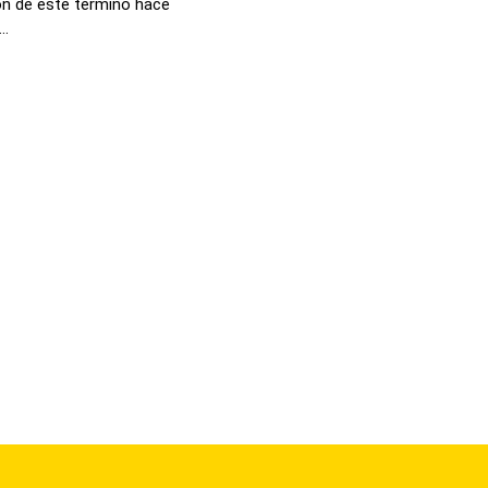
ón de este término hace
..