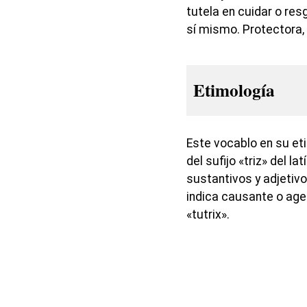
tutela en cuidar o res
sí mismo. Protectora, 
Etimología
Este vocablo en su eti
del sufijo «triz» del la
sustantivos y adjeti
indica causante o age
«tutrix».