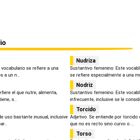
io
Nudriza
vocabulario se refiere a una
Sustantivo femenino. Este vocabl
 a un n...
se refiere especialmente a una mu
Nodriz
efiere el que nutre, alimenta,
Sustantivo femenino. Este vocab
ne, s...
infrecuente, inclusive se le conside
Torcido
de uso bastante inusual, inclusive
Adjetivo. Se entiende por torcido
r...
que no es recto sino curvo o ...
Torso