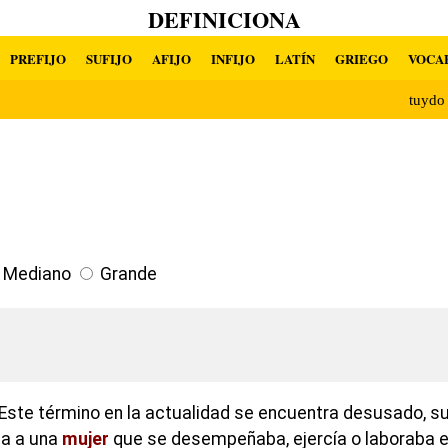
DEFINICIONA
PREFIJO
SUFIJO
AFIJO
INFIJO
LATÍN
GRIEGO
VOCA
tuyd
Mediano
Grande
Este término en la actualidad se encuentra desusado, su 
ia a una
mujer
que se desempeñaba, ejercía o laboraba en