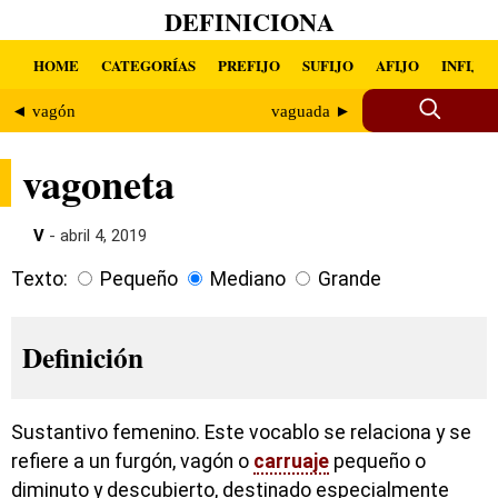
DEFINICIONA
HOME
CATEGORÍAS
PREFIJO
SUFIJO
AFIJO
INFIJO
◄ vagón
vaguada ►
vagoneta
V
- abril 4, 2019
Texto:
Pequeño
Mediano
Grande
Definición
Sustantivo femenino. Este vocablo se relaciona y se
refiere a un furgón, vagón o
carruaje
pequeño o
diminuto y descubierto, destinado especialmente