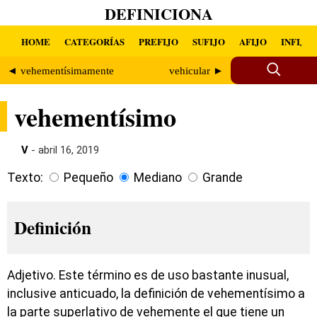
DEFINICIONA
HOME
CATEGORÍAS
PREFIJO
SUFIJO
AFIJO
INFIJO
◄ vehementísimamente
vehicular ►
vehementísimo
V
- abril 16, 2019
Texto:
Pequeño
Mediano
Grande
Definición
Adjetivo. Este término es de uso bastante inusual,
inclusive anticuado, la definición de vehementísimo a
la parte superlativo de vehemente el que tiene un