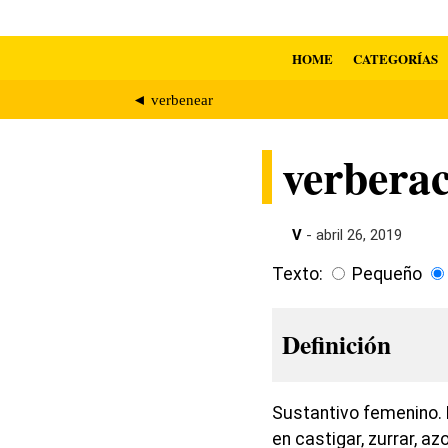
HOME
CATEGORÍAS
◄ verbenear
verbera
V
- abril 26, 2019
Texto:
Pequeño
Definición
Sustantivo femenino. L
en castigar, zurrar, az