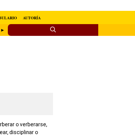
BULARIO
AUTORÍA
r ►
rberar o verberarse,
ear, disciplinar o