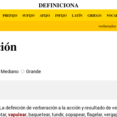
DEFINICIONA
PREFIJO
SUFIJO
AFIJO
INFIJO
LATÍN
GRIEGO
VOCA
verberado
ción
Mediano
Grande
a definición de verberación a la acción y resultado de ve
otar,
vapulear
, baquetear, tundir, sopapear, flagelar, vergaj