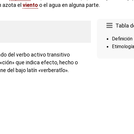
n azota el
viento
o el agua en alguna parte.
Tabla d
Definición
Etimologí
do del verbo activo transitivo
 «ción» que indica efecto, hecho o
ne del bajo latín «verberatĭo».