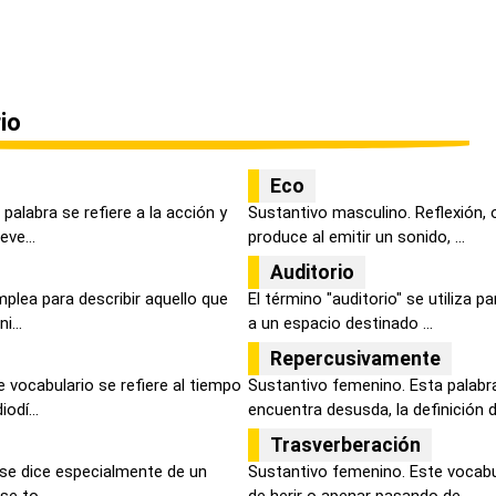
io
Eco
palabra se refiere a la acción y
Sustantivo masculino. Reflexión, 
eve...
produce al emitir un sonido, ...
Auditorio
mplea para describir aquello que
El término "auditorio" se utiliza p
i...
a un espacio destinado ...
Repercusivamente
 vocabulario se refiere al tiempo
Sustantivo femenino. Esta palabra
odí...
encuentra desusda, la definición de
Trasverberación
 se dice especialmente de un
Sustantivo femenino. Este vocabul
se to...
de herir o apenar pasando de ...