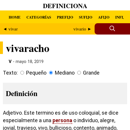
DEFINICIONA
HOME
CATEGORÍAS
PREFIJO
SUFIJO
AFIJO
INFIJO
◄ vivar
vivario ►
vivaracho
V
- mayo 18, 2019
Texto:
Pequeño
Mediano
Grande
Definición
Adjetivo. Este termino es de uso coloquial, se dice
especialmente a una
persona
o individuo, alegre,
jovial, travieso, vivo, bullicioso, contento, animado,