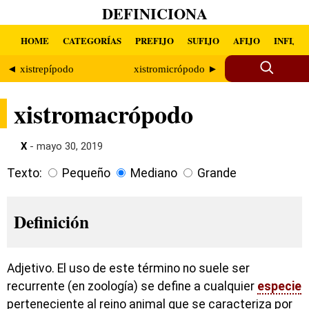
DEFINICIONA
HOME
CATEGORÍAS
PREFIJO
SUFIJO
AFIJO
INFIJO
◄ xistrepípodo
xistromicrópodo ►
xistromacrópodo
X
- mayo 30, 2019
Texto:
Pequeño
Mediano
Grande
Definición
Adjetivo. El uso de este término no suele ser
recurrente (en zoología) se define a cualquier
especie
perteneciente al reino animal que se caracteriza por