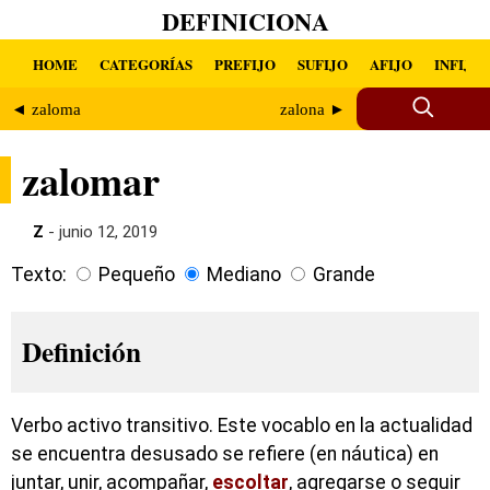
DEFINICIONA
HOME
CATEGORÍAS
PREFIJO
SUFIJO
AFIJO
INFIJO
◄ zaloma
zalona ►
zalomar
Z
- junio 12, 2019
Texto:
Pequeño
Mediano
Grande
Definición
Verbo activo transitivo. Este vocablo en la actualidad
se encuentra desusado se refiere (en náutica) en
juntar, unir, acompañar,
escoltar
, agregarse o seguir