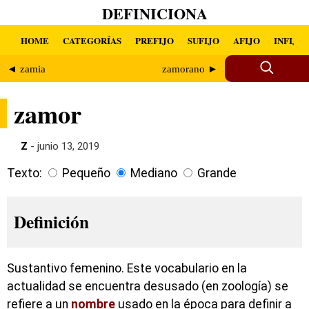
DEFINICIONA
HOME
CATEGORÍAS
PREFIJO
SUFIJO
AFIJO
INFIJO
◄ zamia
zamorano ►
zamor
Z
- junio 13, 2019
Texto:
Pequeño
Mediano
Grande
Definición
Sustantivo femenino. Este vocabulario en la
actualidad se encuentra desusado (en zoología) se
refiere a un
nombre
usado en la época para definir a