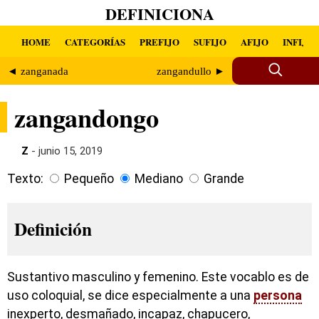
DEFINICIONA
HOME
CATEGORÍAS
PREFIJO
SUFIJO
AFIJO
INFIJO
◄ zanganada
zangandullo ►
zangandongo
Z
- junio 15, 2019
Texto:
Pequeño
Mediano
Grande
Definición
Sustantivo masculino y femenino. Este vocablo es de
uso coloquial, se dice especialmente a una
persona
inexperto, desmañado, incapaz, chapucero,