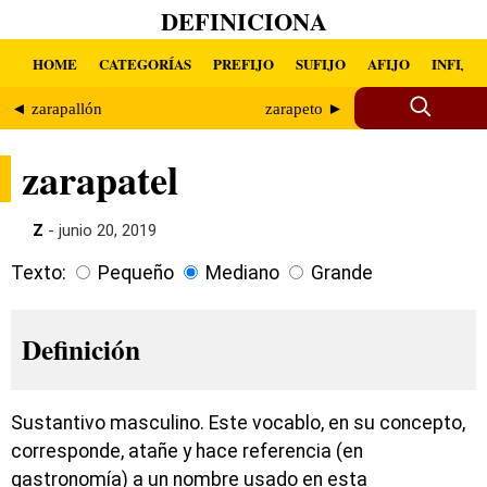
DEFINICIONA
HOME
CATEGORÍAS
PREFIJO
SUFIJO
AFIJO
INFIJO
◄ zarapallón
zarapeto ►
zarapatel
Z
- junio 20, 2019
Texto:
Pequeño
Mediano
Grande
Definición
Sustantivo masculino. Este vocablo, en su concepto,
corresponde, atañe y hace referencia (en
gastronomía) a un nombre usado en esta