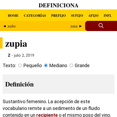
DEFINICIONA
HOME
CATEGORÍAS
PREFIJO
SUFIJO
AFIJO
INFIJO
◄ zuño
zura ►
zupia
Z
- julio 2, 2019
Texto:
Pequeño
Mediano
Grande
Definición
Sustantivo femenino. La acepción de este
vocabulario remite a un sedimento de un fluido
contenido en un
recipiente
o el mismo poso del vino.