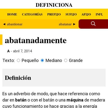
DEFINICIONA
HOME
CATEGORÍAS
PREFIJO
SUFIJO
AFIJO
INFIJO
◄ abastionar
abatanar ►
abatanadamente
A
- abril 7, 2014
Texto:
Pequeño
Mediano
Grande
Definición
Es un adverbio de modo, que hace referencia como
dar en
batán
o con el batán o una
máquina
de madera
cuyo funcionamiento se hace gracias a la energía