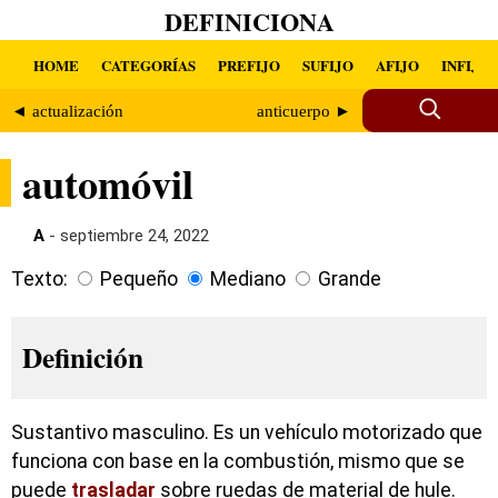
DEFINICIONA
HOME
CATEGORÍAS
PREFIJO
SUFIJO
AFIJO
INFIJO
◄ actualización
anticuerpo ►
automóvil
A
- septiembre 24, 2022
Texto:
Pequeño
Mediano
Grande
Definición
Sustantivo masculino. Es un vehículo motorizado que
funciona con base en la combustión, mismo que se
puede
trasladar
sobre ruedas de material de hule.