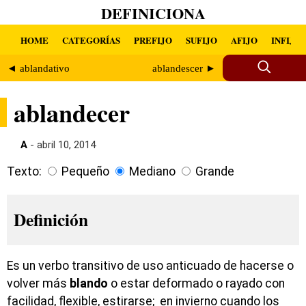
DEFINICIONA
HOME
CATEGORÍAS
PREFIJO
SUFIJO
AFIJO
INFIJO
◄ ablandativo
ablandescer ►
ablandecer
A
- abril 10, 2014
Texto:
Pequeño
Mediano
Grande
Definición
Es un verbo transitivo de uso anticuado de hacerse o
volver más
blando
o estar deformado o rayado con
facilidad, flexible, estirarse; en invierno cuando los