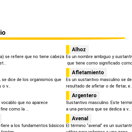
io
Alhoz
a) se refiere que no tiene cabeza
Es un nombre ambiguo y sustanti
t...
que tiene como significado como 
Afletamiento
, se dice de los organismos que
Es un sustantivo masculino se de
o v...
resultado de afletar o de fletar, e..
Argentero
e vocablo que no aparece
Sustantivo masculino. Este termi
fine como la ...
a una persona que se dedica a v...
Avenal
efiere a los fundamentos básicos
El término "avenal" es un sustant
 fenóm...
utiliza para referirse a una zona,...