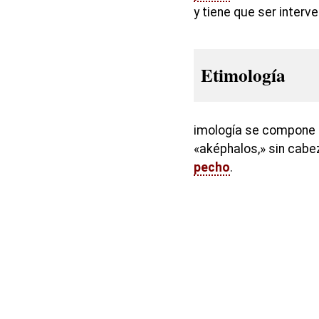
y tiene que ser interv
Etimología
imología se compone de
«aképhalos,» sin cabez
pecho
.