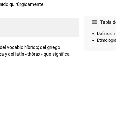
enido quirúrgicamente.
Tabla d
Definición
Etimologí
l vocablo híbrido; del griego
a y del latín «thŏrax» que significa