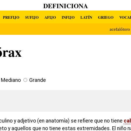
DEFINICIONA
PREFIJO
SUFIJO
AFIJO
INFIJO
LATÍN
GRIEGO
VOCA
acefalótor
órax
Mediano
Grande
lino y adjetivo (en anatomía) se refiere que no tiene
ca
feto y aquellos que no tiene estas extremidades. El niño 