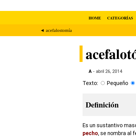
HOME
CATEGORÍAS
◄ acefalostomía
acefalot
A
- abril 26, 2014
Texto:
Pequeño
Definición
Es un sustantivo mascu
pecho
, se nombra al 