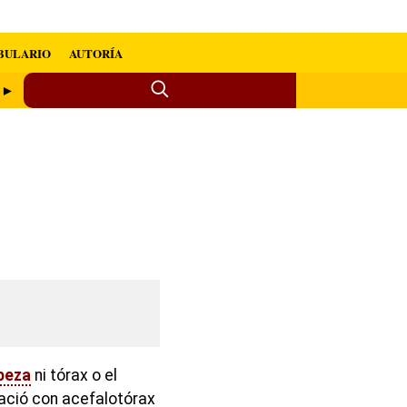
BULARIO
AUTORÍA
o ►
beza
ni tórax o el
nació con acefalotórax