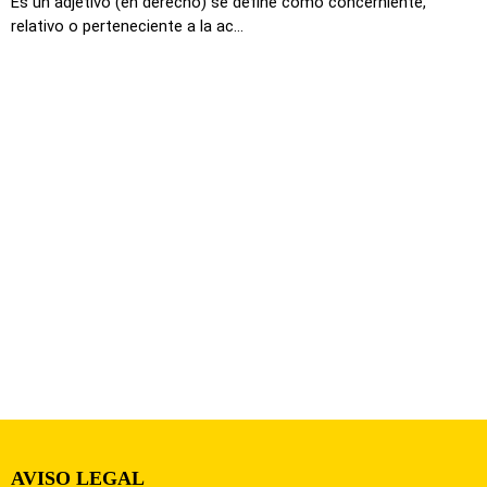
Es un adjetivo (en derecho) se define como concerniente,
relativo o perteneciente a la ac...
AVISO LEGAL