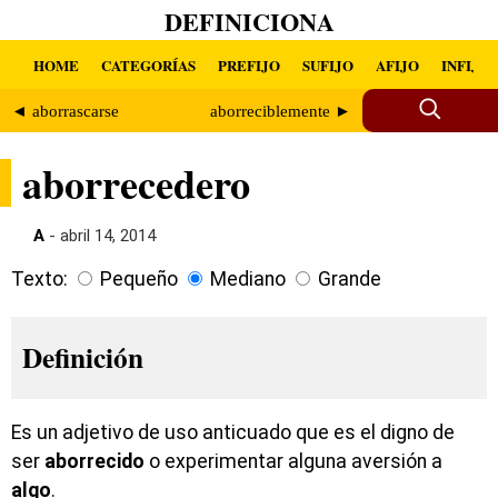
DEFINICIONA
HOME
CATEGORÍAS
PREFIJO
SUFIJO
AFIJO
INFIJO
◄ aborrascarse
aborreciblemente ►
aborrecedero
A
- abril 14, 2014
Texto:
Pequeño
Mediano
Grande
Definición
Es un adjetivo de uso anticuado que es el digno de
ser
aborrecido
o experimentar alguna aversión a
algo
.