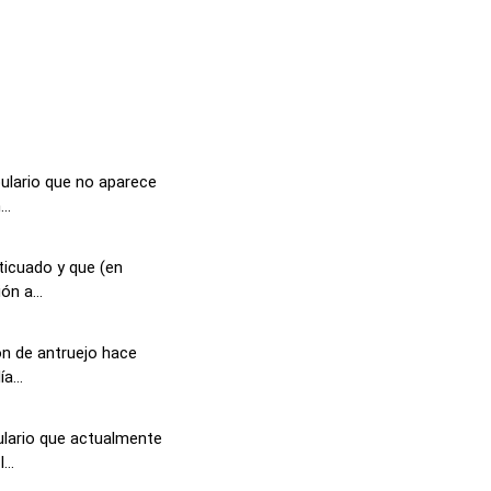
ulario que no aparece
..
ticuado y que (en
ón a...
ón de antruejo hace
a...
ulario que actualmente
...