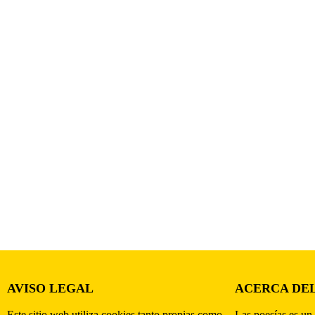
AVISO LEGAL
ACERCA DEL
Este sitio web utiliza cookies tanto propias como
Las poesías es un 