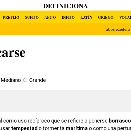
DEFINICIONA
PREFIJO
SUFIJO
AFIJO
INFIJO
LATÍN
GRIEGO
VOCA
aborreceder
carse
Mediano
Grande
l como uso recíproco que se refiere a ponerse
borrasc
ausar
tempestad
o tormenta
marítima
o como una pertu