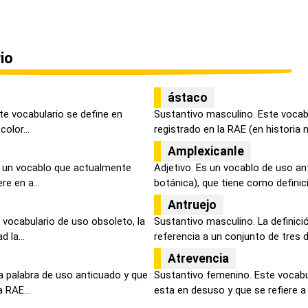
io
ástaco
ste vocabulario se define en
Sustantivo masculino. Este vocab
color...
registrado en la RAE (en historia n.
Amplexicanle
Es un vocablo que actualmente
Adjetivo. Es un vocablo de uso an
e en a...
botánica), que tiene como definici
Antruejo
 vocabulario de uso obsoleto, la
Sustantivo masculino. La definici
 la...
referencia a un conjunto de tres dí
Atrevencia
a palabra de uso anticuado y que
Sustantivo femenino. Este vocab
 RAE...
esta en desuso y que se refiere a l