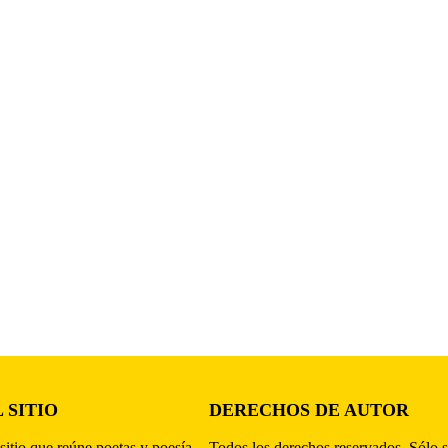
 SITIO
DERECHOS DE AUTOR
sitio que reúne poetas y poesía,
Todos los derechos reservados. Sólo s