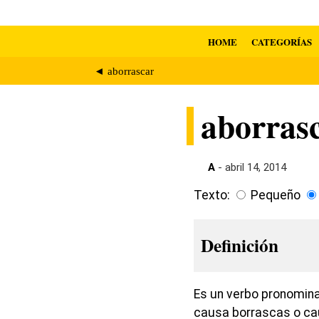
HOME
CATEGORÍAS
◄ aborrascar
aborras
A
- abril 14, 2014
Texto:
Pequeño
Definición
Es un verbo pronomina
causa borrascas o c