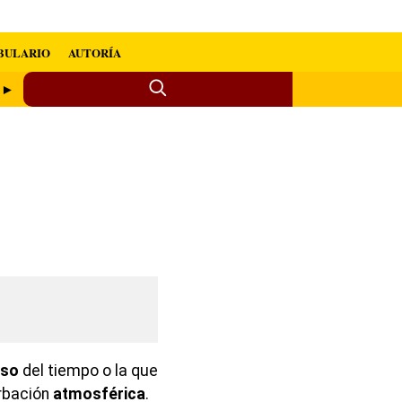
BULARIO
AUTORÍA
o ►
oso
del tiempo o la que
rbación
atmosférica
.