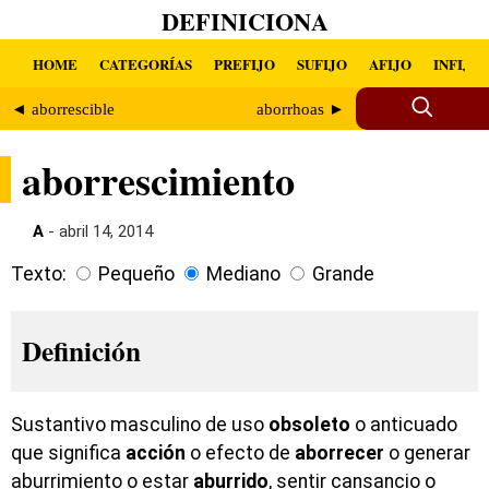
DEFINICIONA
HOME
CATEGORÍAS
PREFIJO
SUFIJO
AFIJO
INFIJO
◄ aborrescible
aborrhoas ►
aborrescimiento
A
- abril 14, 2014
Texto:
Pequeño
Mediano
Grande
Definición
Sustantivo masculino de uso
obsoleto
o anticuado
que significa
acción
o efecto de
aborrecer
o generar
aburrimiento o estar
aburrido
, sentir cansancio o