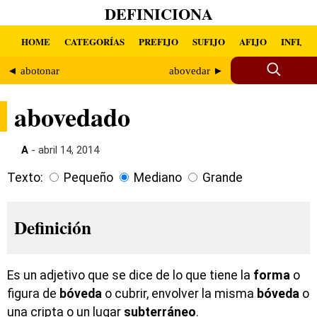
DEFINICIONA
HOME
CATEGORÍAS
PREFIJO
SUFIJO
AFIJO
INFIJO
◄ abotonar
abovedar ►
abovedado
A
- abril 14, 2014
Texto:
Pequeño
Mediano
Grande
Definición
Es un adjetivo que se dice de lo que tiene la
forma
o
figura de
bóveda
o cubrir, envolver la misma
bóveda
o
una cripta o un lugar
subterráneo
.