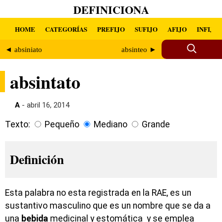
DEFINICIONA
HOME
CATEGORÍAS
PREFIJO
SUFIJO
AFIJO
INFIJO
◄ absiniato
absinteo ►
absintato
A
- abril 16, 2014
Texto:
Pequeño
Mediano
Grande
Definición
Esta palabra no esta registrada en la RAE, es un
sustantivo masculino que es un nombre que se da a
una
bebida
medicinal y estomática y se emplea