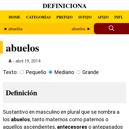
DEFINICIONA
HOME
CATEGORÍAS
PREFIJO
SUFIJO
AFIJO
INFIJO
◄ abuelita
abuelos ►
abuelos
A
- abril 19, 2014
Texto:
Pequeño
Mediano
Grande
Definición
Sustantivo en masculino en plural que se nombra a
los
abuelos
, tanto maternos como paternos o
aquellos ascendientes,
antecesores
o antepasados