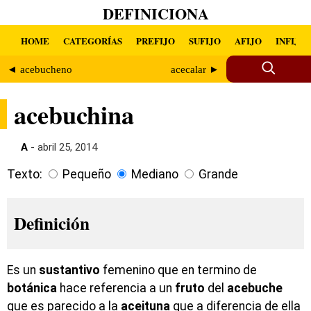
DEFINICIONA
HOME
CATEGORÍAS
PREFIJO
SUFIJO
AFIJO
INFIJO
◄ acebucheno
acecalar ►
acebuchina
A
- abril 25, 2014
Texto:
Pequeño
Mediano
Grande
Definición
Es un
sustantivo
femenino que en termino de
botánica
hace referencia a un
fruto
del
acebuche
que es parecido a la
aceituna
que a diferencia de ella