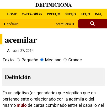
DEFINICIONA
HOME
CATEGORÍAS
PREFIJO
SUFIJO
AFIJO
INFIJO
◄ acémila
acemilería ►
acemilar
A
- abril 27, 2014
Texto:
Pequeño
Mediano
Grande
Definición
Es un adjetivo (en ganadería) que significa que es
perteneciente o relacionado con la acémila o del
mismo
mulo
de carga combinado entre el caballo y el