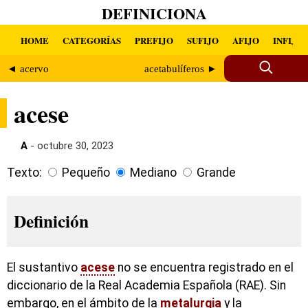
DEFINICIONA
HOME
CATEGORÍAS
PREFIJO
SUFIJO
AFIJO
INFIJO
◄ acervo
acetabulíferos ►
acese
A
- octubre 30, 2023
Texto:
Pequeño
Mediano
Grande
Definición
El sustantivo
acese
no se encuentra registrado en el
diccionario de la Real Academia Española (RAE). Sin
embargo, en el ámbito de la
metalurgia
y la