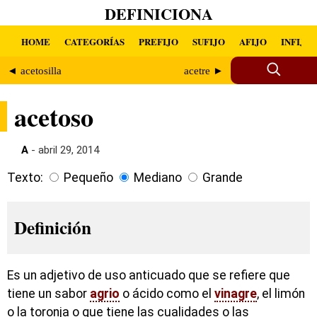
DEFINICIONA
HOME
CATEGORÍAS
PREFIJO
SUFIJO
AFIJO
INFIJO
◄ acetosilla
acetre ►
acetoso
A
- abril 29, 2014
Texto:
Pequeño
Mediano
Grande
Definición
Es un adjetivo de uso anticuado que se refiere que
tiene un sabor
agrio
o ácido como el
vinagre
, el limón
o la toronja o que tiene las cualidades o las