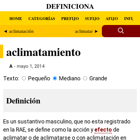
DEFINICIONA
HOME
CATEGORÍAS
PREFIJO
SUFIJO
AFIJO
INFIJO
◄ aclimatación
aclimatar ►
aclimatamiento
A
- mayo 1, 2014
Texto:
Pequeño
Mediano
Grande
Definición
Es un sustantivo masculino, que no esta registrado
en la RAE, se define como la acción y
efecto
de
aclimatar o de aclimatarse o con aclimatación en