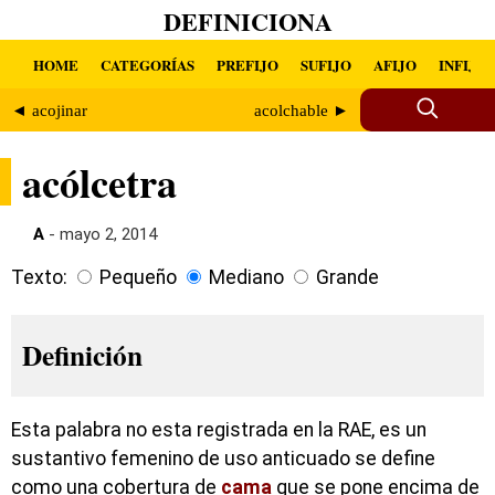
DEFINICIONA
HOME
CATEGORÍAS
PREFIJO
SUFIJO
AFIJO
INFIJO
◄ acojinar
acolchable ►
acólcetra
A
- mayo 2, 2014
Texto:
Pequeño
Mediano
Grande
Definición
Esta palabra no esta registrada en la RAE, es un
sustantivo femenino de uso anticuado se define
como una cobertura de
cama
que se pone encima de