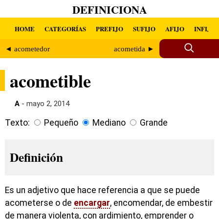
DEFINICIONA
HOME
CATEGORÍAS
PREFIJO
SUFIJO
AFIJO
INFIJO
◄ acometedor
acometida ►
acometible
A
- mayo 2, 2014
Texto:
Pequeño
Mediano
Grande
Definición
Es un adjetivo que hace referencia a que se puede
acometerse o de
encargar
, encomendar, de embestir
de manera violenta, con ardimiento, emprender o