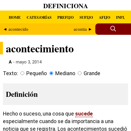
DEFINICIONA
HOME
CATEGORÍAS
PREFIJO
SUFIJO
AFIJO
INFIJO
◄ acontecido
acontia ►
acontecimiento
A
- mayo 3, 2014
Texto:
Pequeño
Mediano
Grande
Definición
Hecho o suceso, una cosa que
sucede
especialmente cuando se da importancia a una
noticia que se registra. Los acontecimientos sucedió