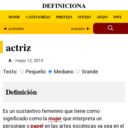
DEFINICIONA
HOME
CATEGORÍAS
PREFIJO
SUFIJO
AFIJO
INFIJO
◄ actórides
actuado ►
actriz
A
- mayo 12, 2014
Texto:
Pequeño
Mediano
Grande
Definición
Es un sustantivo femenino que tiene como
significado como la
mujer
que interpreta un
personaje o
papel
en las artes escénicas ya sea en el