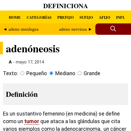
DEFINICIONA
HOME
CATEGORÍAS
PREFIJO
SUFIJO
AFIJO
INFIJO
◄ adeno meníngea
adeno nerviosa ►
adenóneosis
A
- mayo 17, 2014
Texto:
Pequeño
Mediano
Grande
Definición
Es un sustantivo femenino (en medicina) se define
como un
tumor
que ataca a las glándulas que cita
varios ejemplos como la adenocarcinoma, un cáncer