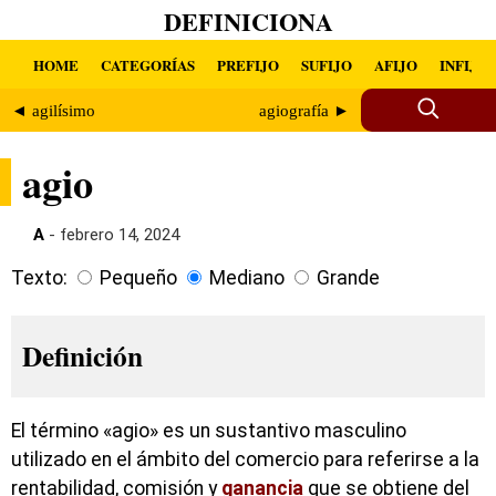
DEFINICIONA
HOME
CATEGORÍAS
PREFIJO
SUFIJO
AFIJO
INFIJO
◄ agilísimo
agiografía ►
agio
A
- febrero 14, 2024
Texto:
Pequeño
Mediano
Grande
Definición
El término «agio» es un sustantivo masculino
utilizado en el ámbito del comercio para referirse a la
rentabilidad, comisión y
ganancia
que se obtiene del