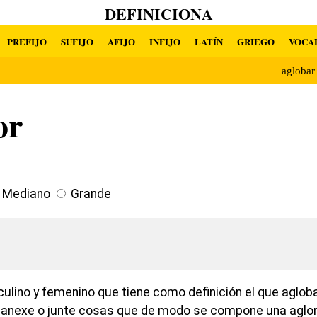
DEFINICIONA
PREFIJO
SUFIJO
AFIJO
INFIJO
LATÍN
GRIEGO
VOCA
agloba
or
Mediano
Grande
ulino y femenino que tiene como definición el que agloba
e, anexe o junte cosas que de modo se compone una aglo