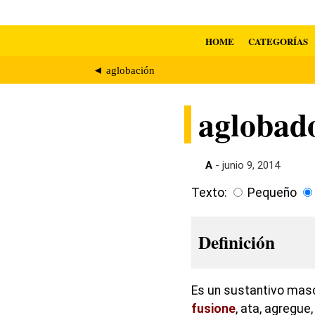
HOME
CATEGORÍAS
◄ aglobación
aglobad
A
- junio 9, 2014
Texto:
Pequeño
Definición
Es un sustantivo masc
fusione
, ata, agregu