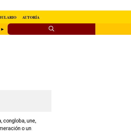
BULARIO
AUTORÍA
r ►
, congloba, une,
meración o un