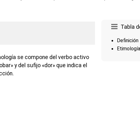
Tabla d
Definición
Etimologí
mología se compone del verbo activo
bar» y del sufijo «dor» que indica el
cción.