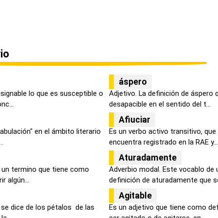
io
áspero
asignable lo que es susceptible o
Adjetivo. La definición de áspero 
nc...
desapacible en el sentido del t...
Afiuciar
bulación" en el ámbito literario
Es un verbo activo transitivo, qu
..
encuentra registrado en la RAE y...
Aturadamente
Es un termino que tiene como
Adverbio modal. Este vocablo de 
r algún...
definición de aturadamente que ser
Agitable
 se dice de los pétalos de las
Es un adjetivo que tiene como def
a ...
ser agitado o de agitarse, en ...