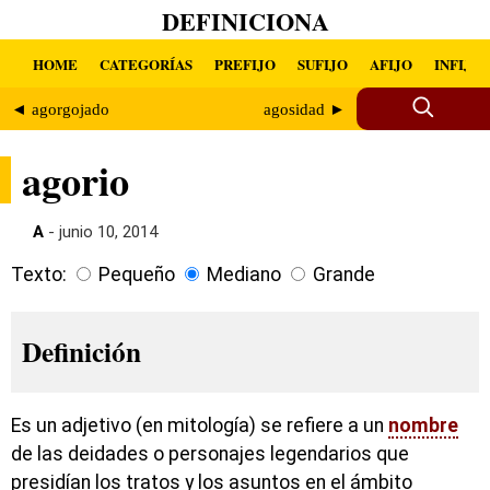
DEFINICIONA
HOME
CATEGORÍAS
PREFIJO
SUFIJO
AFIJO
INFIJO
◄ agorgojado
agosidad ►
agorio
A
- junio 10, 2014
Texto:
Pequeño
Mediano
Grande
Definición
Es un adjetivo (en mitología) se refiere a un
nombre
de las deidades o personajes legendarios que
presidían los tratos y los asuntos en el ámbito