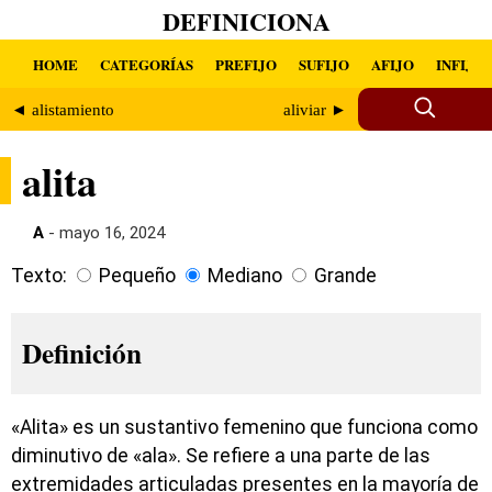
DEFINICIONA
HOME
CATEGORÍAS
PREFIJO
SUFIJO
AFIJO
INFIJO
◄ alistamiento
aliviar ►
alita
A
- mayo 16, 2024
Texto:
Pequeño
Mediano
Grande
Definición
«Alita» es un sustantivo femenino que funciona como
diminutivo de «ala». Se refiere a una parte de las
extremidades articuladas presentes en la mayoría de