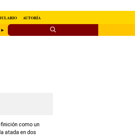
BULARIO
AUTORÍA
 ►
finición como un
da atada en dos