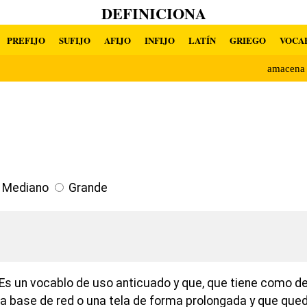
DEFINICIONA
PREFIJO
SUFIJO
AFIJO
INFIJO
LATÍN
GRIEGO
VOCA
amacena
Mediano
Grande
Es un vocablo de uso anticuado y que, que tiene como de
a base de red o una tela de forma prolongada y que que