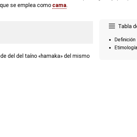
y que se emplea como
cama
.
Tabla d
Definición
Etimologí
de del del taíno «
hamaka» del mismo