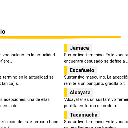
io
Jamaca
 vocabulario en la actualidad
Sustantivo femenino. Este vocabul
iere...
encuentra desusado se define a ..
Escañuelo
 termino en la actualidad se
Sustantivo masculino. La acepció
ánica) s...
remite a un banquillo, gradilla o t...
Alcayata
os acepciones, una de ellas
"Alcayata" es un sustantivo femen
demia de ...
puntilla en forma de codo util...
Tacamacha
definición de este término hace
Sustantivo femenino. Este vocabul
 o f...
un uso limitado, (en botánic...