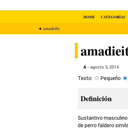
HOME
CATEGORÍAS
◄ amadelfo
amadiei
A
- agosto 5, 2014
Texto:
Pequeño
Definición
Sustantivo masculino 
de perro faldero simi