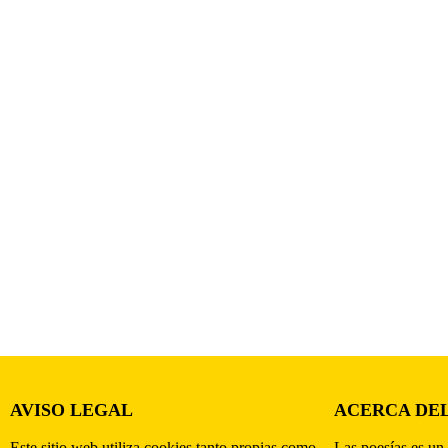
AVISO LEGAL
ACERCA DEL
Este sitio web utiliza cookies tanto propias como
Las poesías es un 