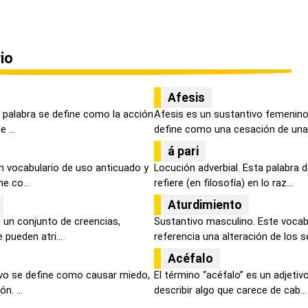
io
Afesis
 palabra se define como la acción
Afesis es un sustantivo femenino
 ...
define como una cesación de una 
á pari
n vocabulario de uso anticuado y
Locución adverbial. Esta palabra d
e co...
refiere (en filosofía) en lo raz...
Aturdimiento
 un conjunto de creencias,
Sustantivo masculino. Este vocab
pueden atri...
referencia una alteración de los se
Acéfalo
tivo se define como causar miedo,
El término “acéfalo” es un adjetivo
n. ...
describir algo que carece de cab...