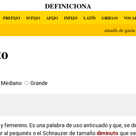
DEFINICIONA
PREFIJO
SUFIJO
AFIJO
INFIJO
LATÍN
GRIEGO
VOCA
amadís de gaul
to
Mediano
Grande
y femenino. Es una palabra de uso anticuado y que, se d
lar al pequinés o el Schnauzer de tamaño
diminuto
que se