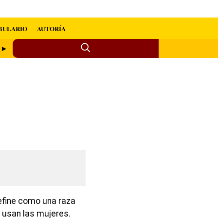
BULARIO
AUTORÍA
a ►
efine como una raza
 usan las mujeres.