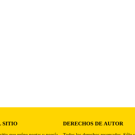
 SITIO
DERECHOS DE AUTOR
sitio que reúne poetas y poesía,
Todos los derechos reservados. Sólo s