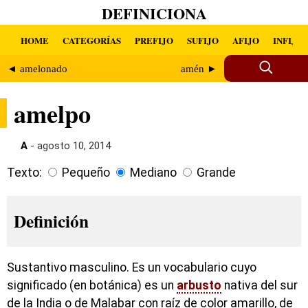
DEFINICIONA
HOME
CATEGORÍAS
PREFIJO
SUFIJO
AFIJO
INFIJO
◄ amelonado
amén ►
amelpo
A
- agosto 10, 2014
Texto:
Pequeño
Mediano
Grande
Definición
Sustantivo masculino. Es un vocabulario cuyo
significado (en botánica) es un
arbusto
nativa del sur
de la India o de Malabar con raíz de color amarillo, de