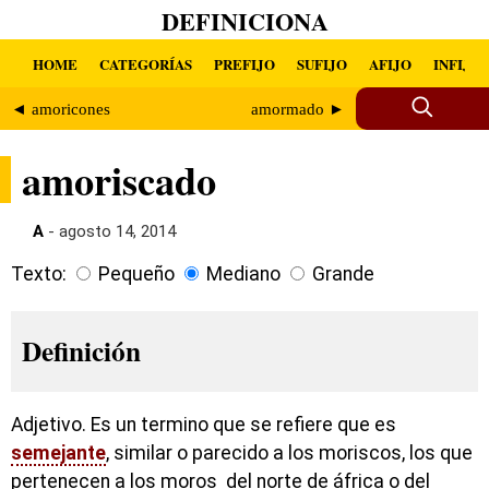
DEFINICIONA
HOME
CATEGORÍAS
PREFIJO
SUFIJO
AFIJO
INFIJO
◄ amoricones
amormado ►
amoriscado
A
- agosto 14, 2014
Texto:
Pequeño
Mediano
Grande
Definición
Adjetivo. Es un termino que se refiere que es
semejante
, similar o parecido a los moriscos, los que
pertenecen a los moros del norte de áfrica o del