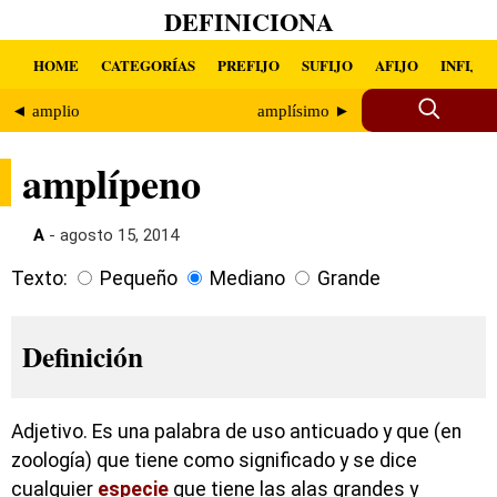
DEFINICIONA
HOME
CATEGORÍAS
PREFIJO
SUFIJO
AFIJO
INFIJO
◄ amplio
amplísimo ►
amplípeno
A
- agosto 15, 2014
Texto:
Pequeño
Mediano
Grande
Definición
Adjetivo. Es una palabra de uso anticuado y que (en
zoología) que tiene como significado y se dice
cualquier
especie
que tiene las alas grandes y