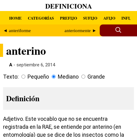
DEFINICIONA
HOME
CATEGORÍAS
PREFIJO
SUFIJO
AFIJO
INFIJO
◄ anteriforme
anteriormente ►
anterino
A
- septiembre 6, 2014
Texto:
Pequeño
Mediano
Grande
Definición
Adjetivo. Este vocablo que no se encuentra
registrada en la RAE, se entiende por anterino (en
entomología) que se dice de los insectos como la