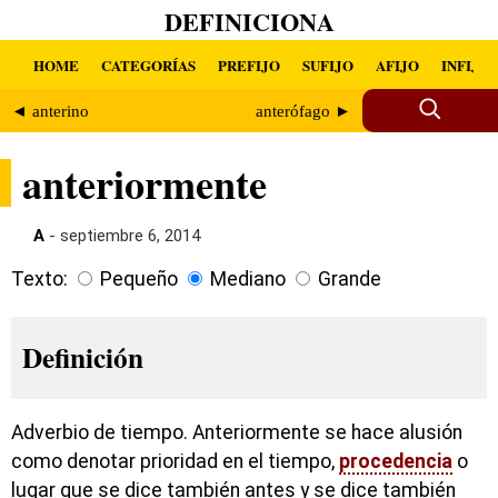
DEFINICIONA
HOME
CATEGORÍAS
PREFIJO
SUFIJO
AFIJO
INFIJO
◄ anterino
anterófago ►
anteriormente
A
- septiembre 6, 2014
Texto:
Pequeño
Mediano
Grande
Definición
Adverbio de tiempo. Anteriormente se hace alusión
como denotar prioridad en el tiempo,
procedencia
o
lugar que se dice también antes y se dice también