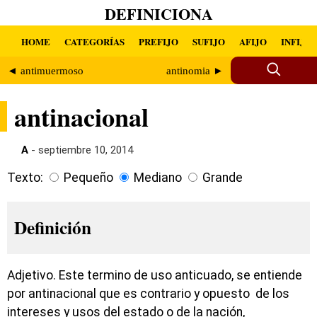
DEFINICIONA
HOME
CATEGORÍAS
PREFIJO
SUFIJO
AFIJO
INFIJO
◄ antimuermoso
antinomia ►
antinacional
A
- septiembre 10, 2014
Texto:
Pequeño
Mediano
Grande
Definición
Adjetivo. Este termino de uso anticuado, se entiende
por antinacional que es contrario y opuesto de los
intereses y usos del estado o de la nación,