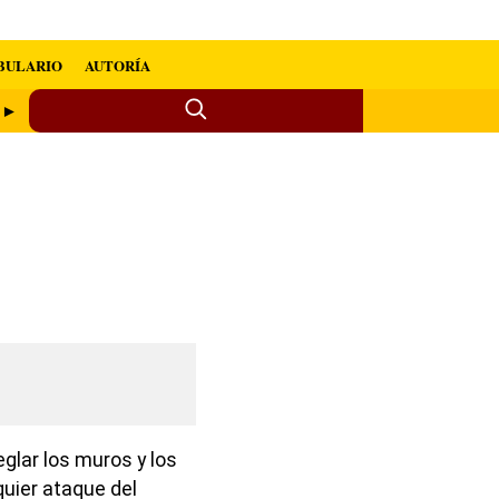
BULARIO
AUTORÍA
o ►
eglar los muros y los
quier ataque del