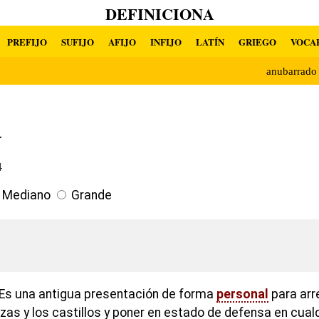
DEFINICIONA
PREFIJO
SUFIJO
AFIJO
INFIJO
LATÍN
GRIEGO
VOCA
anubarrad
a
4
Mediano
Grande
 Es una antigua presentación de forma
personal
para arr
zas y los castillos y poner en estado de defensa en cual