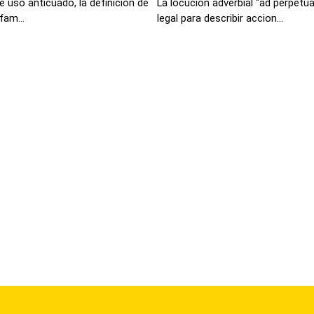
e uso anticuado, la definición de
La locución adverbial "ad perpétu
fam...
legal para describir accion...