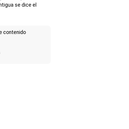
tigua se dice el
e contenido
a