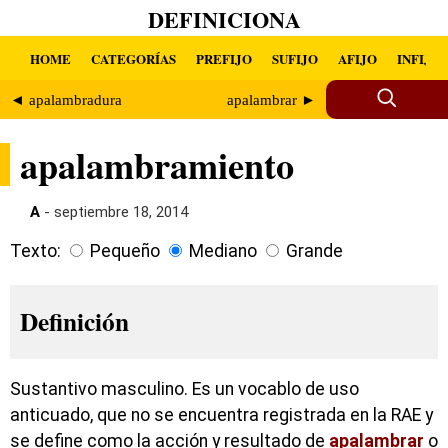
DEFINICIONA
HOME
CATEGORÍAS
PREFIJO
SUFIJO
AFIJO
INFIJO
◄ apalambradura
apalambrar ►
apalambramiento
A
- septiembre 18, 2014
Texto:
Pequeño
Mediano
Grande
Definición
Sustantivo masculino. Es un vocablo de uso
anticuado, que no se encuentra registrada en la RAE y
se define como la acción y resultado de
apalambrar
o