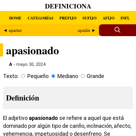
DEFINICIONA
HOME
CATEGORÍAS
PREFIJO
SUFIJO
AFIJO
INFIJO
◄ apartar
apatán ►
apasionado
A
- mayo 30, 2024
Texto:
Pequeño
Mediano
Grande
Definición
El adjetivo
apasionado
se refiere a aquel que está
dominado por algún tipo de cariño, inclinación, afecto,
vehemencia, impetuosidad o desenfreno. Se