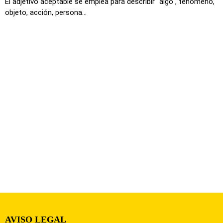
El adjetivo aceptable se emplea para describir "algo", fenómeno,
objeto, acción, persona...
AVISO LEGAL