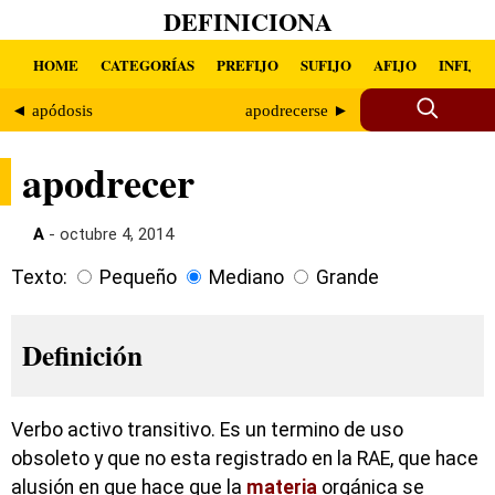
DEFINICIONA
HOME
CATEGORÍAS
PREFIJO
SUFIJO
AFIJO
INFIJO
◄ apódosis
apodrecerse ►
apodrecer
A
- octubre 4, 2014
Texto:
Pequeño
Mediano
Grande
Definición
Verbo activo transitivo. Es un termino de uso
obsoleto y que no esta registrado en la RAE, que hace
alusión en que hace que la
materia
orgánica se