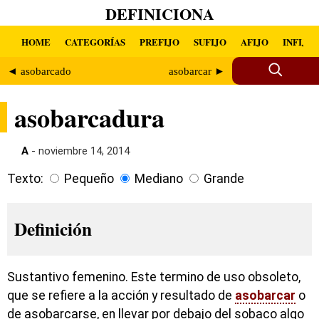
DEFINICIONA
HOME
CATEGORÍAS
PREFIJO
SUFIJO
AFIJO
INFIJO
◄ asobarcado
asobarcar ►
asobarcadura
A
- noviembre 14, 2014
Texto:
Pequeño
Mediano
Grande
Definición
Sustantivo femenino. Este termino de uso obsoleto,
que se refiere a la acción y resultado de
asobarcar
o
de asobarcarse, en llevar por debajo del sobaco algo